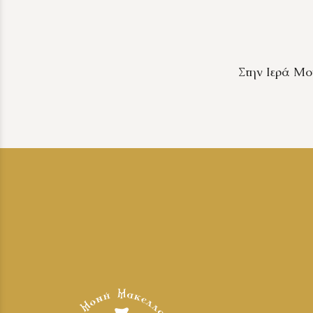
Στην Ιερά Μον