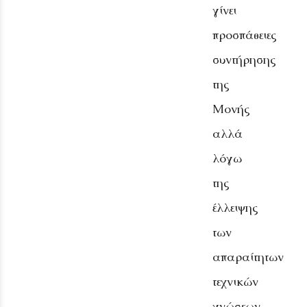
γίνει
προσπάθειες
συντήρησης
της
Μονής
αλλά
λόγω
της
έλλειψης
των
απαραίτητων
τεχνικών
γνώσεων