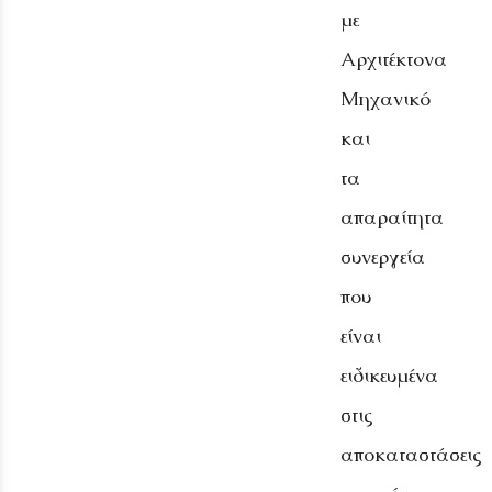
με
Αρχιτέκτονα
Μηχανικό
και
τα
απαραίτητα
συνεργεία
που
είναι
ειδικευμένα
στις
αποκαταστάσεις