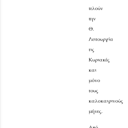
τελούν
την
Θ.
Λειτουργία
τις
Κυριακές
και
μόνο
τους
καλοκαιρινούς
μήνες.
Από