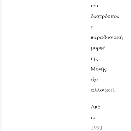
του
δυσπρόσιτου
η
παραδοσιακή
μορφή
της
Μονής
είχε
αλλοιωθεί.
Από
το
1990