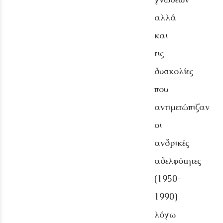
αλλά
και
τις
δυσκολίες
που
αντιμετώπιζαν
οι
ανδρικές
αδελφότητες
(1950-
1990)
λόγω