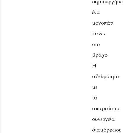
δημιουργήσει
ένα
μονοπάτι
πάνω
στο
βράχο.
Η
αδελφότητα
με
τα
απαραίτητα
συνεργεία
διαμόρφωσε