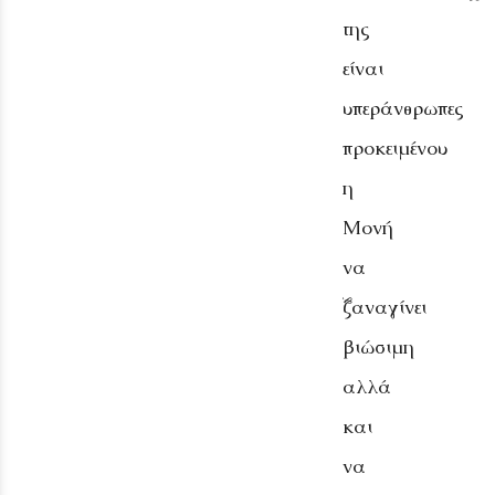
της
είναι
υπεράνθρωπες
προκειμένου
η
Μονή
να
ξαναγίνει
βιώσιμη
αλλά
και
να