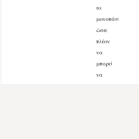
το
μονοπάτι
ώστε
πλέον
να
μπορεί
να
ανεβαίνει
αυτοκίνητο
για
την
μεταφορά