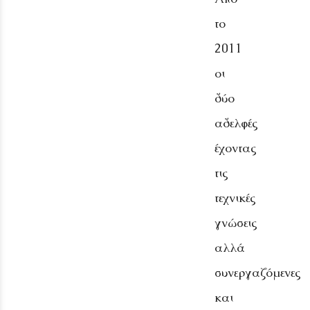
το
2011
οι
δύο
αδελφές
έχοντας
τις
τεχνικές
γνώσεις
αλλά
συνεργαζόμενες
και