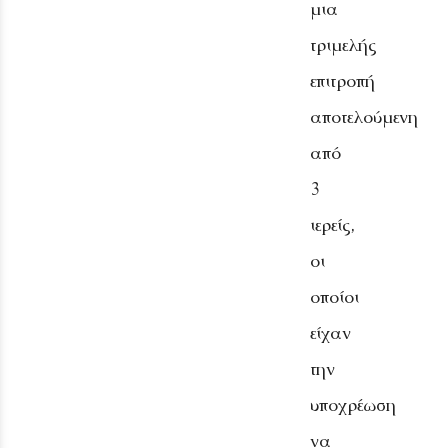
μια
τριμελής
επιτροπή
αποτελούμενη
από
3
ιερείς,
οι
οποίοι
είχαν
την
υποχρέωση
να