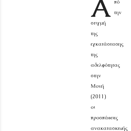
Α
πό
την
στιγμή
της
εγκατάστασης
της
αδελφότητας
στην
Μονή
(2011)
οι
προσπάθειες
ανακατασκευής