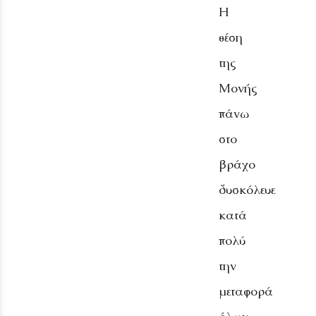
Η
θέση
της
Μονής
πάνω
στο
βράχο
δυσκόλευε
κατά
πολύ
την
μεταφορά