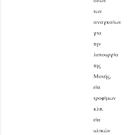
όλων
των
αναγκαίων
για
την
λειτουργία
της
Μονής,
είτε
τροφίμων
κλπ,
είτε
υλικών