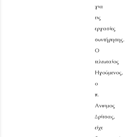
για
τις
εργασίες
συντήρησης.
Ο
τελευταίος
Ηγούμενος,
ο
π.
Ανθιμος
Δρίτσας,
είχε