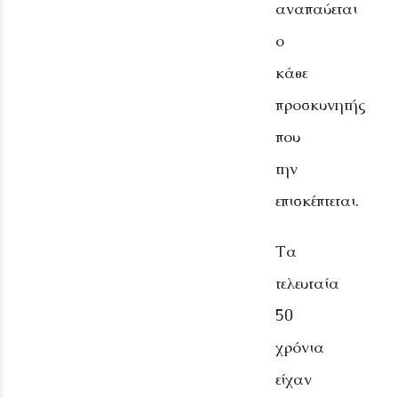
αναπαύεται
ο
κάθε
προσκυνητής
που
την
επισκέπτεται.
Τα
τελευταία
50
χρόνια
είχαν