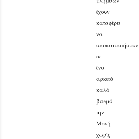
μνημείων
έχουν
καταφέρει
να
αποκαταστήσουν
σε
ένα
αρκετά
καλό
βαθμό
την
Μονή
χωρίς