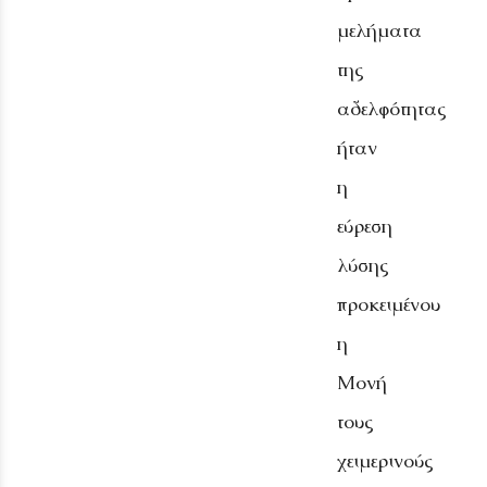
μελήματα
της
αδελφότητας
ήταν
η
εύρεση
λύσης
προκειμένου
η
Μονή
τους
χειμερινούς