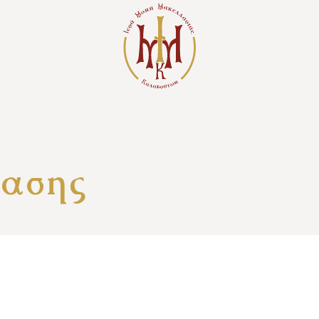
τασης